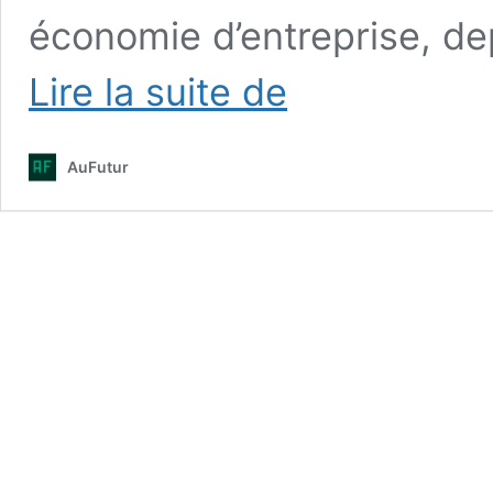
économie d’entreprise, dep
Les
Lire la suite de
transformations
de
l’entreprise
AuFutur
depuis
le
XIXe
siècle