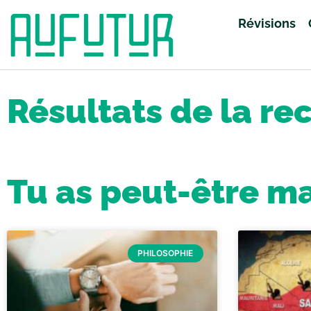
Révisions
Accueil
»
Vous avez cherché grec
»
Page 99
Résultats de la re
Tu as peut-être m
PHILOSOPHIE