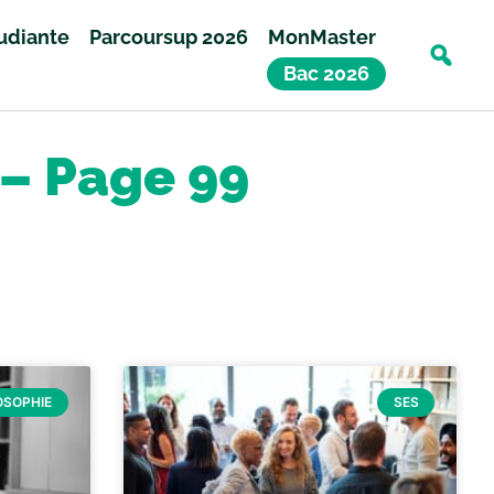
tudiante
Parcoursup 2026
MonMaster
Bac 2026
 – Page 99
OSOPHIE
SES