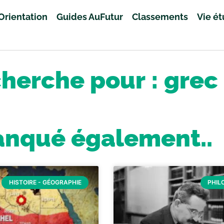
Orientation
Guides AuFutur
Classements
Vie é
cherche pour : grec
anqué également..
HISTOIRE - GÉOGRAPHIE
PHIL