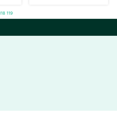
118
119