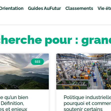
Orientation
Guides AuFutur
Classements
Vie é
cherche pour : gran
SES
ce qu’un bien
Politique industrielle
 Définition,
pourquoi et comme
s et enjeux
soutenir certains