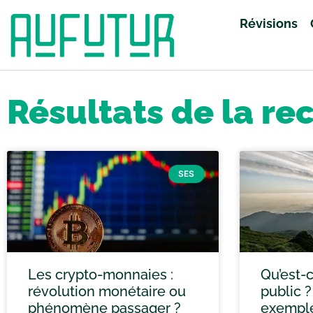
Révisions
Accueil
»
Vous avez cherché grand oral
»
Page 82
Résultats de la re
SES
Les crypto-monnaies :
Qu’est-
révolution monétaire ou
public ?
phénomène passager ?
exemple