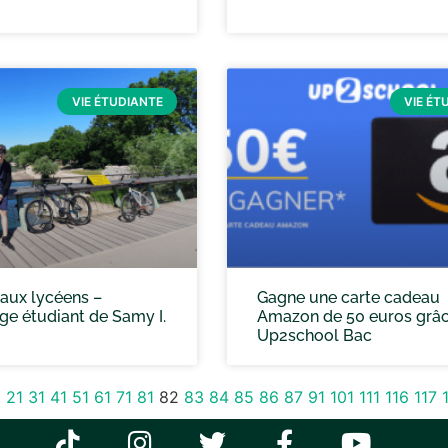
VIE ÉTUDIANTE
VIE ÉT
 aux lycéens –
Gagne une carte cadeau
e étudiant de Samy I.
Amazon de 50 euros grâc
Up2school Bac
1
21
31
41
51
61
71
81
82
83
84
85
86
87
91
101
111
116
117