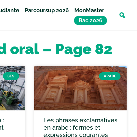
tudiante
Parcoursup 2026
MonMaster
Bac 2026
d oral – Page 82
SES
ARABE
 :
Les phrases exclamatives
nt
en arabe : formes et
expressions courantes