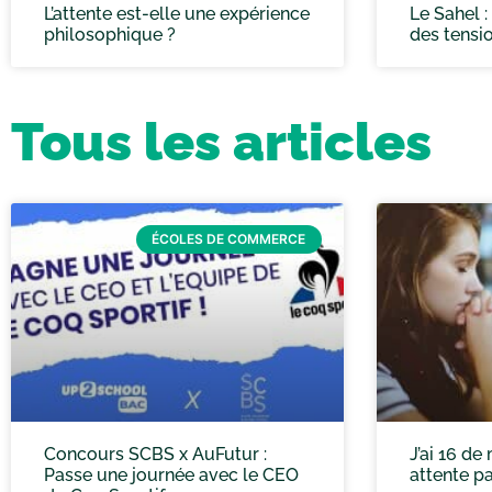
L’attente est-elle une expérience
Le Sahel 
philosophique ?
des tensi
Tous les articles
ÉCOLES DE COMMERCE
Concours SCBS x AuFutur :
J’ai 16 de
Passe une journée avec le CEO
attente p