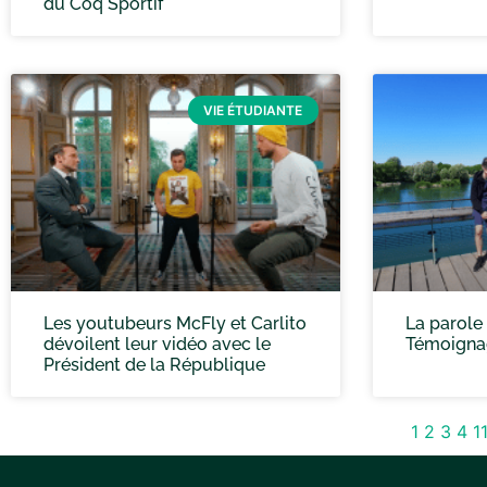
du Coq Sportif
VIE ÉTUDIANTE
Les youtubeurs McFly et Carlito
La parole
dévoilent leur vidéo avec le
Témoignag
Président de la République
1
2
3
4
1