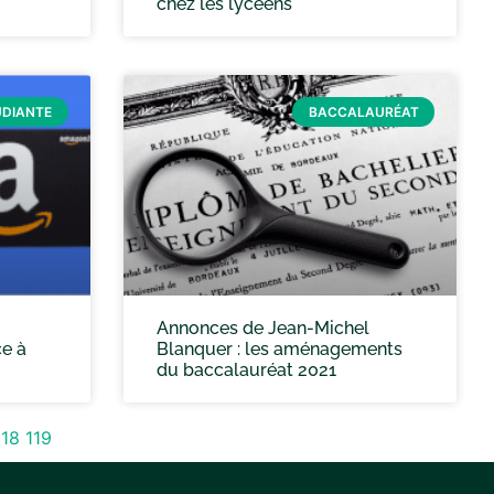
chez les lycéens
UDIANTE
BACCALAURÉAT
Annonces de Jean-Michel
e à
Blanquer : les aménagements
du baccalauréat 2021
118
119