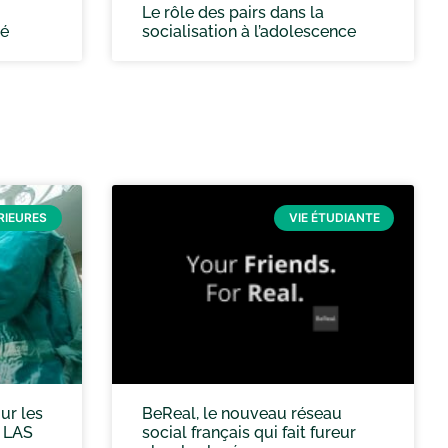
Le rôle des pairs dans la
té
socialisation à l’adolescence
RIEURES
VIE ÉTUDIANTE
ur les
BeReal, le nouveau réseau
t LAS
social français qui fait fureur