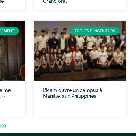
ie
Grand oral
GEMENT
ÉCOLES D'INGÉNIEURS
Je me
L’Icam ouvre un campus à
t »
Manille, aux Philippines
119