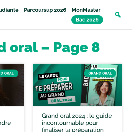
tudiante
Parcoursup 2026
MonMaster
Bac 2026
d oral – Page 8
D ORAL
GRAND ORAL
Grand oral 2024 : le guide
ndre
incontournable pour
finaliser ta préparation