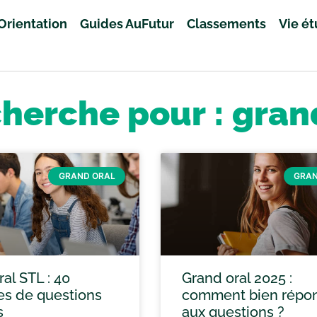
Orientation
Guides AuFutur
Classements
Vie é
cherche pour : gran
GRAND ORAL
GRAN
al STL : 40
Grand oral 2025 :
s de questions
comment bien répo
s
aux questions ?