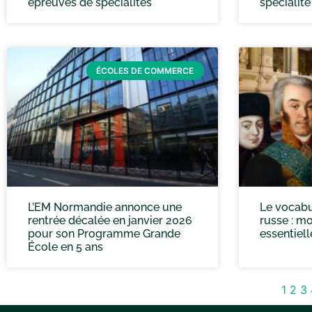
épreuves de spécialités
spécialit
ÉCOLES DE COMMERCE
L’EM Normandie annonce une
Le vocabul
rentrée décalée en janvier 2026
russe : mo
pour son Programme Grande
essentiell
École en 5 ans
1
2
3