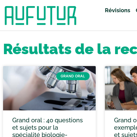
Révisions
Accueil
»
Vous avez cherché grand oral
»
Page 8
Résultats de la re
GRAND ORAL
Grand oral : 40 questions
Grand or
et sujets pour la
exemple
spécialité biologie-
et sujet