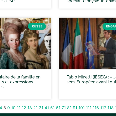
é HGGSP
spécialité physique-chim
RUSSE
ENGA
aire de la famille en
Fabio Minetti (IÉSEG) : « 
ts et expressions
sens Européen avant tou
es
4
8
9
10
11
12
13
21
31
41
51
61
71
81
91
101
111
116
117
118