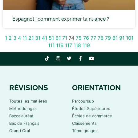
Espagnol : comment exprimer la nuance ?
1
2
3
4
11
21
31
41
51
61
71
74
75
76
77
78
79
81
91
101
111
116
117
118
119
RÉVISIONS
ORIENTATION
Toutes les matières
Parcoursup
Méthodologie
Études Supérieures
Baccalauréat
Écoles de commerce
Bac de Français
Classements
Grand Oral
Témoignages