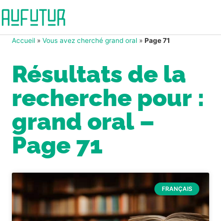
Accueil
»
Vous avez cherché grand oral
»
Page 71
Résultats de la
recherche pour :
grand oral –
Page 71
FRANÇAIS