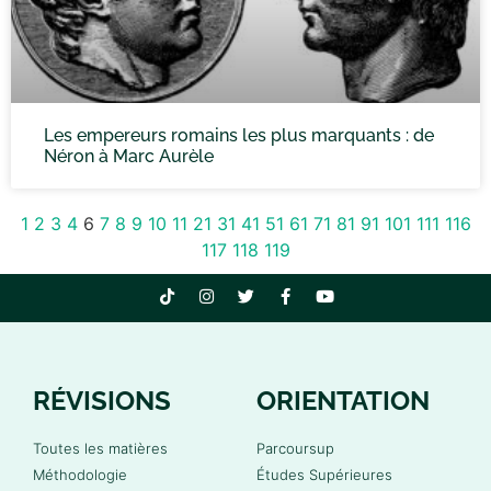
Les empereurs romains les plus marquants : de
Néron à Marc Aurèle
1
2
3
4
6
7
8
9
10
11
21
31
41
51
61
71
81
91
101
111
116
117
118
119
RÉVISIONS
ORIENTATION
Toutes les matières
Parcoursup
Méthodologie
Études Supérieures