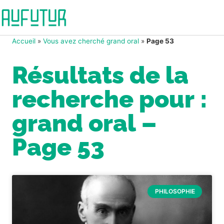
Accueil
»
Vous avez cherché grand oral
»
Page 53
Résultats de la
recherche pour :
grand oral –
Page 53
PHILOSOPHIE