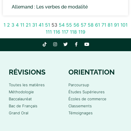
Allemand : Les verbes de modalité
1
2
3
4
11
21
31
41
51
53
54
55
56
57
58
61
71
81
91
101
111
116
117
118
119
RÉVISIONS
ORIENTATION
Toutes les matières
Parcoursup
Méthodologie
Études Supérieures
Baccalauréat
Écoles de commerce
Bac de Français
Classements
Grand Oral
Témoignages