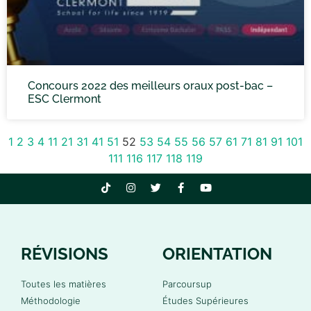
Concours 2022 des meilleurs oraux post-bac –
ESC Clermont
1
2
3
4
11
21
31
41
51
52
53
54
55
56
57
61
71
81
91
101
111
116
117
118
119
RÉVISIONS
ORIENTATION
Toutes les matières
Parcoursup
Méthodologie
Études Supérieures