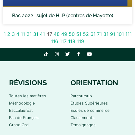
Bac 2022 : sujet de HLP (centres de Mayotte)
1
2
3
4
11
21
31
41
47
48
49
50
51
52
61
71
81
91
101
111
116
117
118
119
RÉVISIONS
ORIENTATION
Toutes les matières
Parcoursup
Méthodologie
Études Supérieures
Baccalauréat
Écoles de commerce
Bac de Français
Classements
Grand Oral
Témoignages