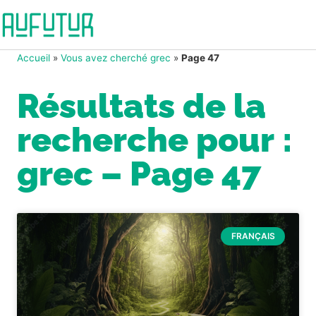
Accueil
»
Vous avez cherché grec
»
Page 47
Résultats de la
recherche pour :
grec – Page 47
FRANÇAIS