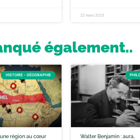
22 mars 2023
anqué également..
HISTOIRE - GÉOGRAPHIE
PHIL
: une région au cœur
Walter Benjamin : aura,