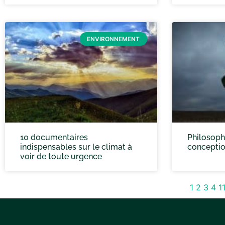
ENVIRONNEMENT
10 documentaires
Philosophi
indispensables sur le climat à
conceptio
voir de toute urgence
1
2
3
4
1