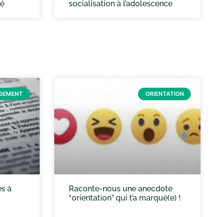
té
socialisation à l’adolescence
GEMENT
ORIENTATION
és à
Raconte-nous une anecdote
“orientation” qui t’a marqué(e) !