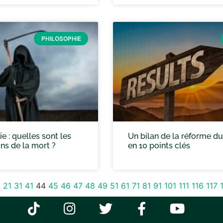
PHILOSOPHIE
e : quelles sont les
Un bilan de la réforme du
ns de la mort ?
en 10 points clés
1
21
31
41
44
45
46
47
48
49
51
61
71
81
91
101
111
116
117