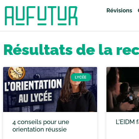
Révisions
Accueil
»
Vous avez cherché grand oral
»
Page 44
Résultats de la re
LYCÉE
4 conseils pour une
L’EIDM f
orientation réussie