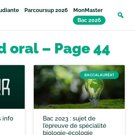
tudiante
Parcoursup 2026
MonMaster
Bac 2026
d oral – Page 44
BACCALAURÉAT
 info
Bac 2023 : sujet de
l’épreuve de spécialité
biologie-écologie