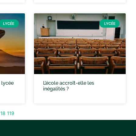
LYCÉE
LYCÉE
 lycée
L’école accroît-elle les
inégalités ?
118
119