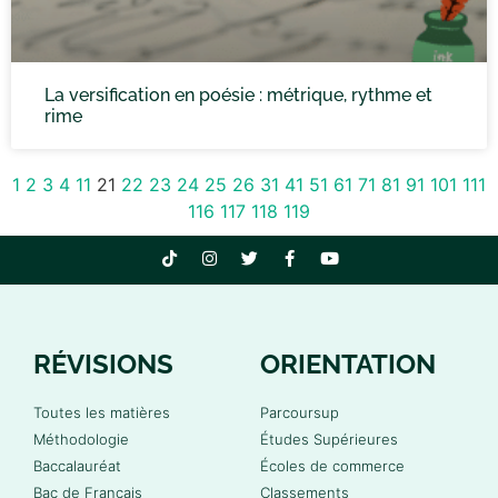
La versification en poésie : métrique, rythme et
rime
1
2
3
4
11
21
22
23
24
25
26
31
41
51
61
71
81
91
101
111
116
117
118
119
RÉVISIONS
ORIENTATION
Toutes les matières
Parcoursup
Méthodologie
Études Supérieures
Baccalauréat
Écoles de commerce
Bac de Français
Classements