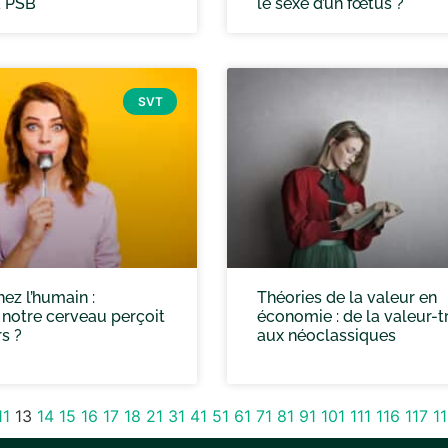
à PSB
le sexe d’un fœtus ?
SVT
ez l’humain :
Théories de la valeur en
otre cerveau perçoit
économie : de la valeur-t
s ?
aux néoclassiques
11
13
14
15
16
17
18
21
31
41
51
61
71
81
91
101
111
116
117
1