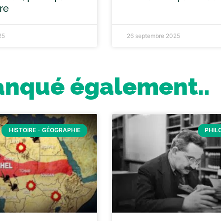
ure
25
26 septembre 2025
anqué également..
HISTOIRE - GÉOGRAPHIE
PHIL