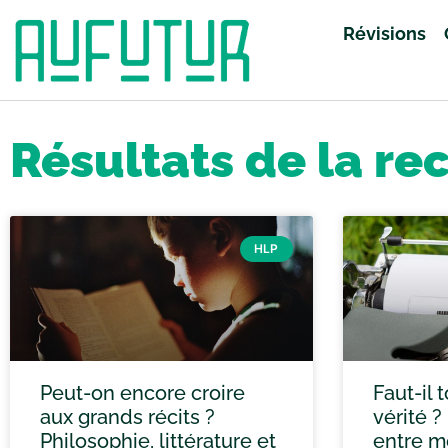
Révisions
Accueil
»
Vous avez cherché grand oral
»
Page 13
Résultats de la re
HLP
Peut-on encore croire
Faut-il 
aux grands récits ?
vérité ?
Philosophie, littérature et
entre mo