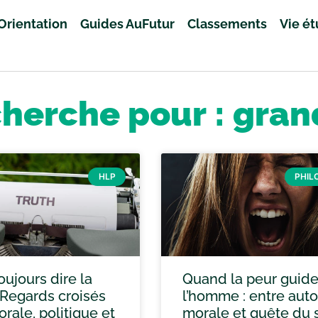
Orientation
Guides AuFutur
Classements
Vie é
cherche pour : gran
HLP
PHIL
toujours dire la
Quand la peur guid
 Regards croisés
l’homme : entre autor
rale, politique et
morale et quête du 