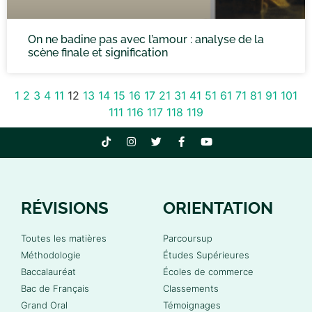
On ne badine pas avec l’amour : analyse de la
scène finale et signification
1
2
3
4
11
12
13
14
15
16
17
21
31
41
51
61
71
81
91
101
111
116
117
118
119
RÉVISIONS
ORIENTATION
Toutes les matières
Parcoursup
Méthodologie
Études Supérieures
Baccalauréat
Écoles de commerce
Bac de Français
Classements
Grand Oral
Témoignages