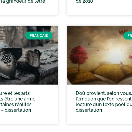
t la grandeur de l’être
de 2018
FRANÇAIS
F
ure et les arts
D’où provient, selon vous,
ls être une arme
l’émotion que l’on ressent
taines réalités
lecture d’un texte poétiqu
 – dissertation
dissertation