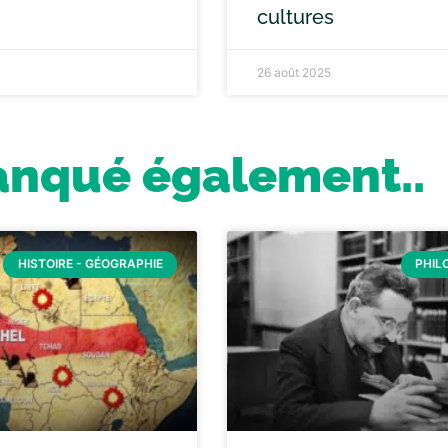
cultures
26 août 2025
anqué également..
HISTOIRE - GÉOGRAPHIE
PHIL