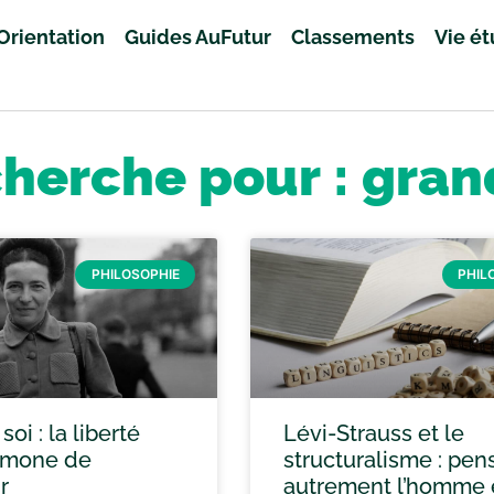
Orientation
Guides AuFutur
Classements
Vie é
cherche pour : gran
PHILOSOPHIE
PHIL
soi : la liberté
Lévi-Strauss et le
imone de
structuralisme : pen
r
autrement l’homme e