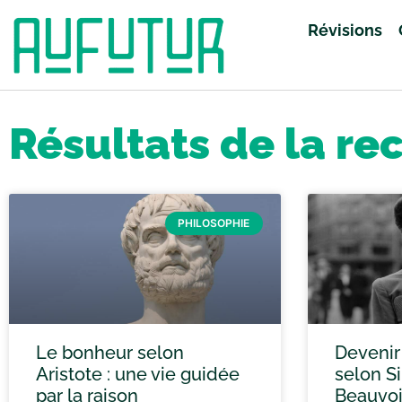
Révisions
Accueil
»
Vous avez cherché grand oral
»
Page 114
Résultats de la re
PHILOSOPHIE
Le bonheur selon
Devenir 
Aristote : une vie guidée
selon S
par la raison
Beauvoi