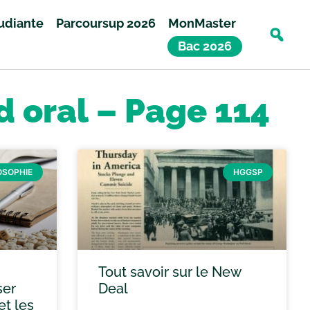
tudiante
Parcoursup 2026
MonMaster
Bac 2026
d oral – Page 114
OSOPHIE
HGGSP
Tout savoir sur le New
ser
Deal
t les