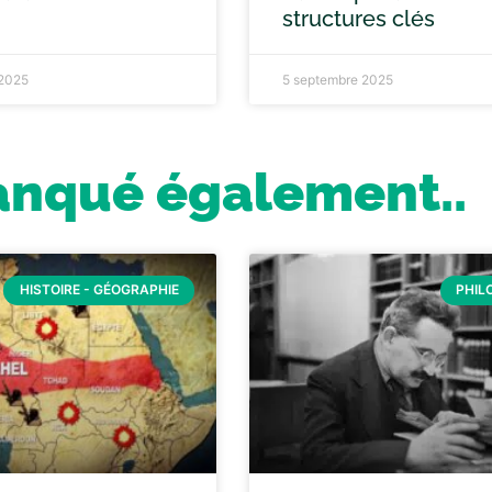
structures clés
 2025
5 septembre 2025
anqué également..
HISTOIRE - GÉOGRAPHIE
PHIL