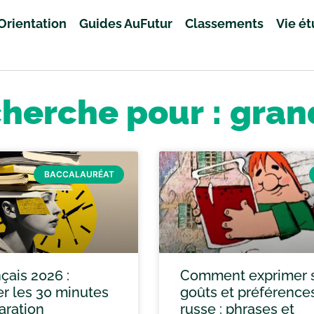
Orientation
Guides AuFutur
Classements
Vie é
cherche pour : gran
BACCALAURÉAT
çais 2026 :
Comment exprimer 
er les 30 minutes
goûts et préférence
aration
russe : phrases et