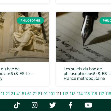
PHILOSOPHIE
PHIL
s du bac de
Les sujets du bac de
ie 2016 (S-ES-L) –
philosophie 2016 (S-ES-L
ry
France métropolitaine
11
21
31
41
51
61
71
81
91
101
111
112
113
114
115
116
117
11