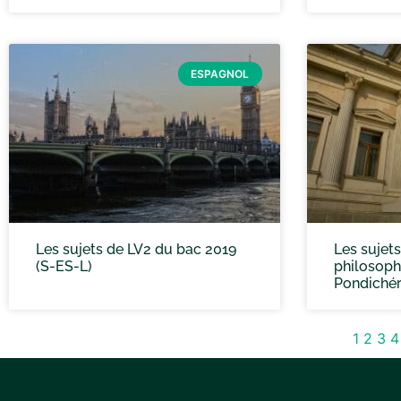
ESPAGNOL
Les sujets de LV2 du bac 2019
Les sujet
(S-ES-L)
philosoph
Pondiché
1
2
3
4