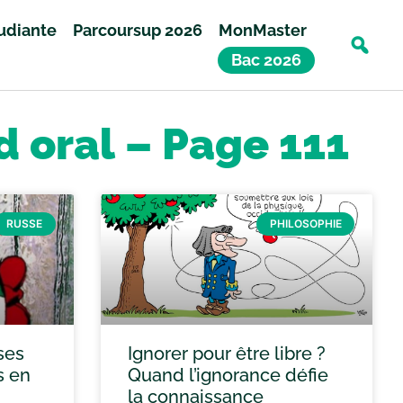
tudiante
Parcoursup 2026
MonMaster
Bac 2026
d oral – Page 111
RUSSE
PHILOSOPHIE
ses
Ignorer pour être libre ?
s en
Quand l’ignorance défie
la connaissance