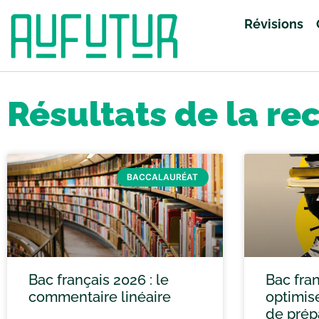
Révisions
Accueil
»
Vous avez cherché grand oral
»
Page 111
Résultats de la re
BACCALAURÉAT
Bac français 2026 : le
Bac fran
commentaire linéaire
optimis
de prép