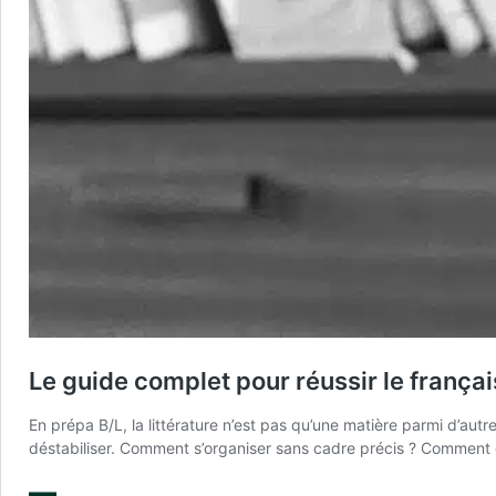
Le guide complet pour réussir le françai
En prépa B/L, la littérature n’est pas qu’une matière parmi d’autr
déstabiliser. Comment s’organiser sans cadre précis ? Comment 