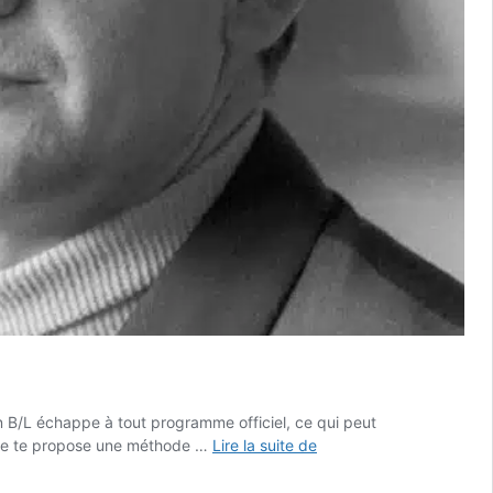
 en B/L échappe à tout programme officiel, ce qui peut
Le
uide te propose une méthode …
Lire la suite de
guide
complet