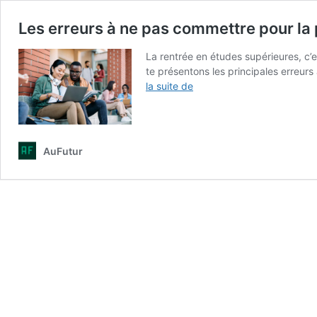
Les erreurs à ne pas commettre pour la 
La rentrée en études supérieures, c’
te présentons les principales erreurs 
Les
la suite de
erreurs
à
ne
pas
AuFutur
commettre
pour
la
première
rentrée
dans
le
supérieur